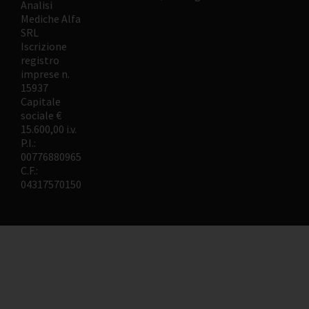
Analisi
Mediche Alfa
SRL
Iscrizione
registro
imprese n.
15937
Capitale
sociale €
15.600,00 i.v.
P.I.:
00776880965
C.F.:
04317570150