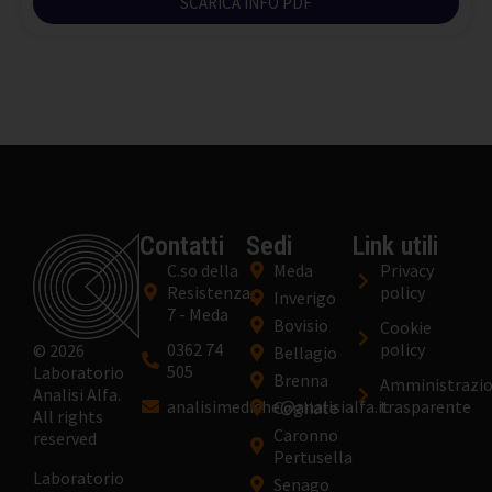
SCARICA INFO PDF
Contatti
Sedi
Link utili
C.so della
Meda
Privacy
Resistenza,
policy
Inverigo
7 - Meda
Bovisio
Cookie
0362 74
policy
© 2026
Bellagio
505
Laboratorio
Brenna
Amministrazi
Analisi Alfa.
analisimediche@analisialfa.it
trasparente
Cogliate
All rights
Caronno
reserved
Pertusella
Laboratorio
Senago