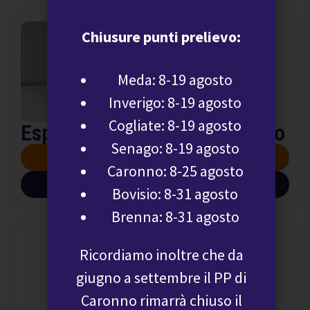
Chiusure punti prelievo:
Meda: 8-19 agosto
Inverigo: 8-19 agosto
Cogliate: 8-19 agosto
Espettorato: esame citologico
Senago: 8-19 agosto
SCOPRI DI PIÙ
Caronno: 8-25 agosto
SCARICA INFO PDF
Bovisio: 8-31 agosto
Brenna: 8-31 agosto
Ricordiamo inoltre che da
giugno a settembre il PP di
Caronno rimarrà chiuso il