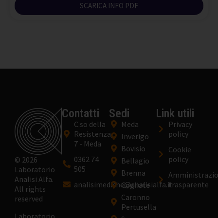
SCARICA INFO PDF
Contatti
Sedi
Link utili
C.so della
Meda
Privacy
Resistenza,
policy
Inverigo
7 - Meda
Bovisio
Cookie
0362 74
policy
© 2026
Bellagio
505
Laboratorio
Brenna
Amministrazi
Analisi Alfa.
analisimediche@analisialfa.it
trasparente
Cogliate
All rights
Caronno
reserved
Pertusella
Laboratorio