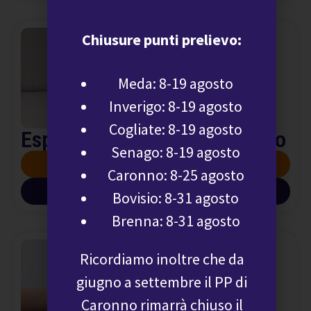
Chiusure punti prelievo:
Meda: 8-19 agosto
Inverigo: 8-19 agosto
Cogliate: 8-19 agosto
Espettorato: esame citologico
Senago: 8-19 agosto
SCOPRI DI PIÙ
Caronno: 8-25 agosto
SCARICA INFO PDF
Bovisio: 8-31 agosto
Brenna: 8-31 agosto
Ricordiamo inoltre che da
giugno a settembre il PP di
Caronno rimarrà chiuso il