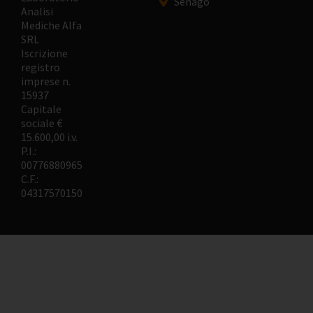
Senago
Analisi
Mediche Alfa
SRL
Iscrizione
registro
imprese n.
15937
Capitale
sociale €
15.600,00 i.v.
P.I.:
00776880965
C.F.:
04317570150