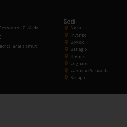
Sedi
 Resistenza, 7 - Meda
Meda
Inverigo
5
Bovisio
iche@analisialfa.it
Bellagio
Brenna
Cogliate
Caronno Pertusella
Senago