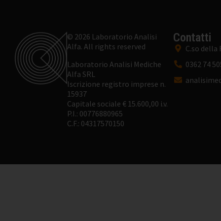
Contatti
© 2026 Laboratorio Analisi
Alfa. All rights reserved
C.so della
Laboratorio Analisi Mediche
0362 74 50
Alfa SRL
analisimed
Iscrizione registro imprese n.
15937
Capitale sociale € 15.600,00 i.v.
P.I.: 00776880965
C.F.: 04317570150