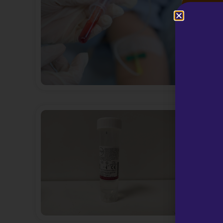
Esame 
urinar