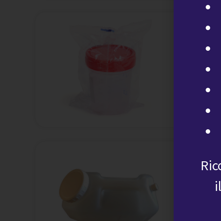
Espett
coltur
Raccol
Ric
i