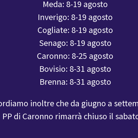
Meda: 8-19 agosto
orato: esame
Inverigo: 8-19 agosto
ale
Cogliate: 8-19 agosto
SCOPRI DI PIÙ
Senago: 8-19 agosto
SCARICA INFO PDF
Caronno: 8-25 agosto
Bovisio: 8-31 agosto
Brenna: 8-31 agosto
ta urine 24 ore
ordiamo inoltre che da giugno a sette
SCOPRI DI PIÙ
l PP di Caronno rimarrà chiuso il sabat
SCARICA INFO PDF