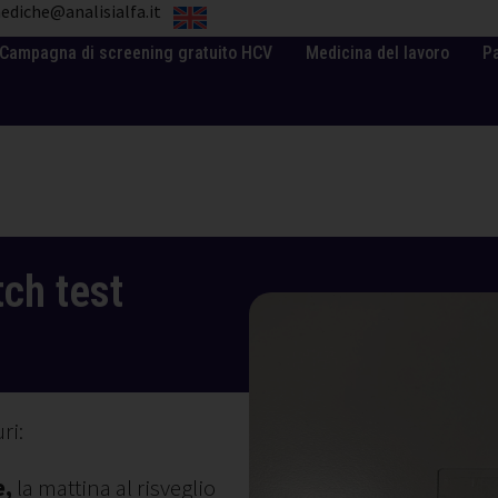
ediche@analisialfa.it
Campagna di screening gratuito HCV
Medicina del lavoro
P
ch test
ri:
e,
la mattina al risveglio