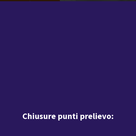
SCOPRI DI PIÙ
SCARICA INFO PDF
citologico
io
SCOPRI DI PIÙ
SCARICA INFO PDF
Chiusure punti prelievo: