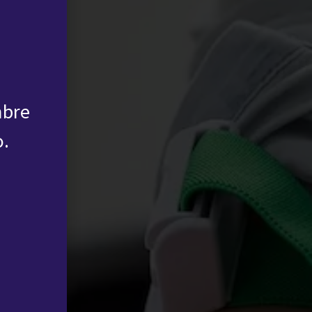
mbre
o.