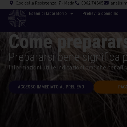
C.so della Resistenza, 7 - Meda
0362 74 505
analisim
Esami di laboratorio
Prelievi a domicilio
Come preparars
Prepararsi bene significa p
Informazioni utili e indicazioni pratiche per affr
ACCESSO IMMEDIATO AL PRELIEVO
PAC