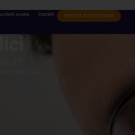
acchetti esame
Contatti
PRENOTA ACCESSO ESAMI
ici
alute.
rati alla visita.