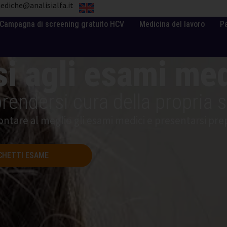
ediche@analisialfa.it
Campagna di screening gratuito HCV
Medicina del lavoro
P
i agli esami med
rendersi cura della propria s
ontare al meglio gli esami medici e presentarsi prepa
CHETTI ESAME