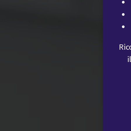
Ric
i