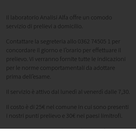
Il laboratorio Analisi Alfa offre un comodo
servizio di prelievi a domicilio.
Contattare la segreteria allo 0362 74505 1 per
concordare il giorno e l’orario per effettuare il
prelievo. Vi verranno fornite tutte le indicazioni
per le norme comportamentali da adottare
prima dell’esame.
Il servizio è attivo dal lunedì al venerdì dalle 7,30.
Il costo è di 25€ nel comune in cui sono presenti
i nostri punti prelievo e 30€ nei paesi limitrofi.
Per i prelievi ripetitivi (PT/PTT) il costo è di 20€