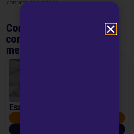
contatto con la pelle.
Come prepararsi
correttamente agli esami
medici
Esami del Sangue
SCOPRI DI PIÙ
SCARICA INFO PDF