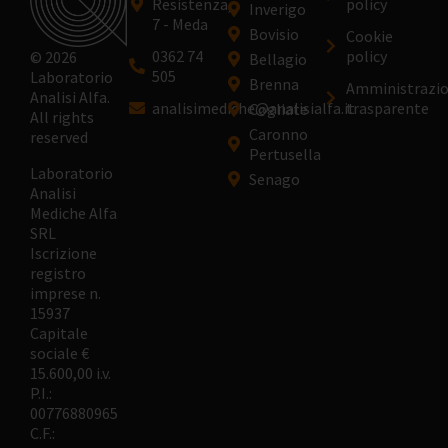
Resistenza,
policy
Inverigo
7 - Meda
Bovisio
Cookie
0362 74
policy
© 2026
Bellagio
505
Laboratorio
Brenna
Amministrazi
Analisi Alfa.
analisimediche@analisialfa.it
trasparente
Cogliate
All rights
Caronno
reserved
Pertusella
Laboratorio
Senago
Analisi
Mediche Alfa
SRL
Iscrizione
registro
imprese n.
15937
Capitale
sociale €
15.600,00 i.v.
P.I.:
00776880965
C.F.: