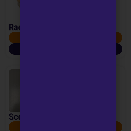
Raccolta urine 24 ore
SCOPRI DI PIÙ
SCARICA INFO PDF
Scotch test – ricerca ossiuri
SCOPRI DI PIÙ