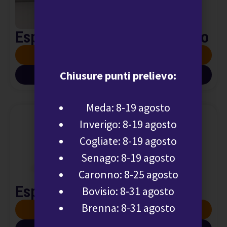
Espettorato: esame citologico
SCOPRI DI PIÙ
Chiusure punti prelievo:
SCARICA INFO PDF
Meda: 8-19 agosto
Inverigo: 8-19 agosto
Cogliate: 8-19 agosto
Senago: 8-19 agosto
Caronno: 8-25 agosto
Espettorato: esame colturale
Bovisio: 8-31 agosto
Brenna: 8-31 agosto
SCOPRI DI PIÙ