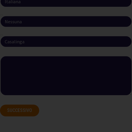
Scolarità
Professione
Quali motivazioni le hanno fatto scegliere il Laboratorio Alfa?
SUCCESSIVO
Quanto è soddisfatto del SERVIZIO DI ACCETTAZIONE
AMMINISTRATIVA E PAGAMENTO TICKET:
Tempi di attesa allo sportello