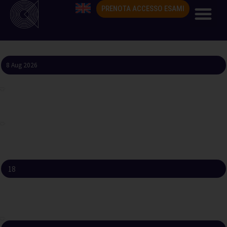
PRENOTA ACCESSO ESAMI
Il questionario viene compilato in data
Il questionario viene compilato
Punto di prelievo utilizzato
Età (in anni)
Sesso
Maschile
Femminile
Nazionalità