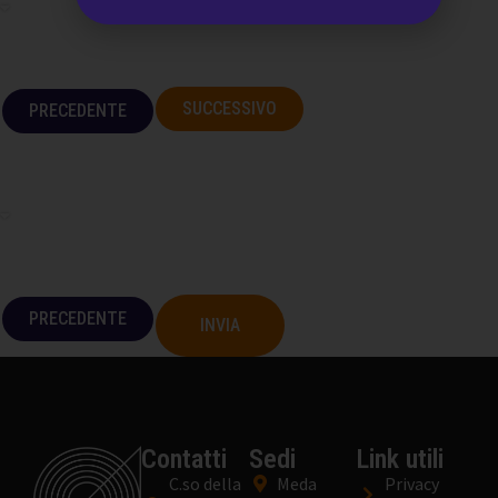
SUCCESSIVO
PRECEDENTE
La tua esperienza
Se ha già fatto esami presso questa struttura, trova che il servizio
sia
PRECEDENTE
INVIA
Contatti
Sedi
Link utili
C.so della
Meda
Privacy