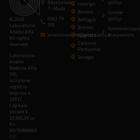
Resistenza,
policy
Inverigo
7 - Meda
Bovisio
Cookie
0362 74
policy
© 2026
Bellagio
505
Laboratorio
Brenna
Amministrazi
Analisi Alfa.
analisimediche@analisialfa.it
trasparente
Cogliate
All rights
Caronno
reserved
Pertusella
Laboratorio
Senago
Analisi
Mediche Alfa
SRL
Iscrizione
registro
imprese n.
15937
Capitale
sociale €
15.600,00 i.v.
P.I.:
00776880965
C.F.: